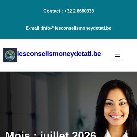
Aller
Contact : +32 2 6680333
au
contenu
E-mail :info@lesconseilsmoneydetati.be
lesconseilsmoneydetati.be
Mois :
juillet 2026