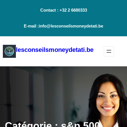
Aller
Contact : +32 2 6680333
au
contenu
E-mail :info@lesconseilsmoneydetati.be
lesconseilsmoneydetati.be
Catégorie :
s&p 500