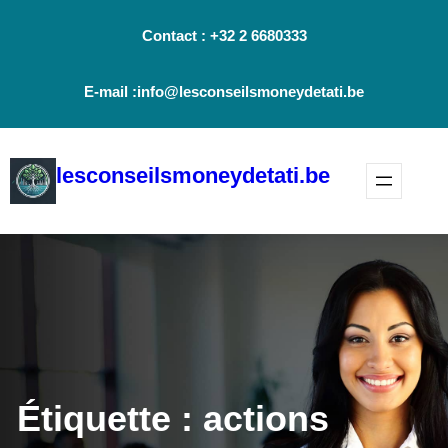
Aller
Contact : +32 2 6680333
au
contenu
E-mail :info@lesconseilsmoneydetati.be
lesconseilsmoneydetati.be
Étiquette :
actions