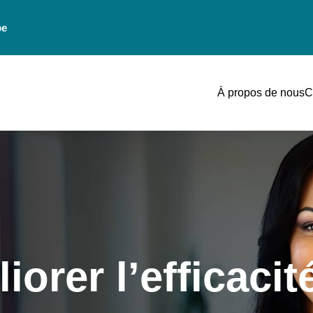
be
À propos de nous
C
iorer l’efficaci