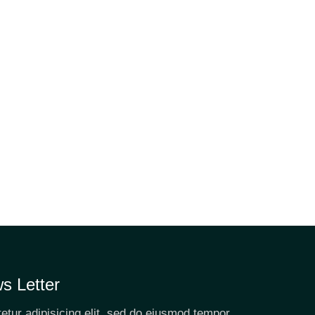
s Letter
etur adipisicing elit, sed do eiusmod tempor