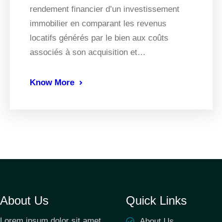
rendement financier d’un investissement
immobilier en comparant les revenus
locatifs générés par le bien aux coûts
associés à son acquisition et…
Know More
About Us
Quick Links
Lorem ipsum dolor sit amet,
About Us