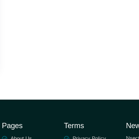
Pages
Terms
New
Nsect
About Us
Privacy Policy