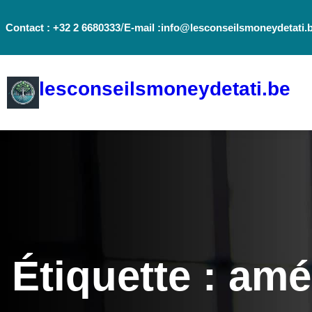
Aller
/
Contact : +32 2 6680333
E-mail :info@lesconseilsmoneydetati.
au
contenu
lesconseilsmoneydetati.be
Étiquette :
amél