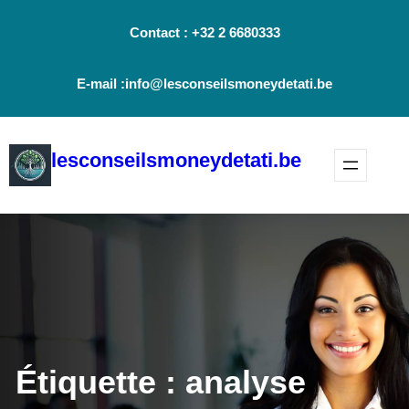
Aller
Contact : +32 2 6680333
au
contenu
E-mail :info@lesconseilsmoneydetati.be
lesconseilsmoneydetati.be
Étiquette :
analyse