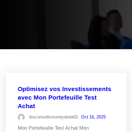
Optimisez vos Investissements
avec Mon Portefeuille Test
Achat
lesconseilsmoneydetati
Oct 16, 2025
Mon Portefeuille Test Achat Mon