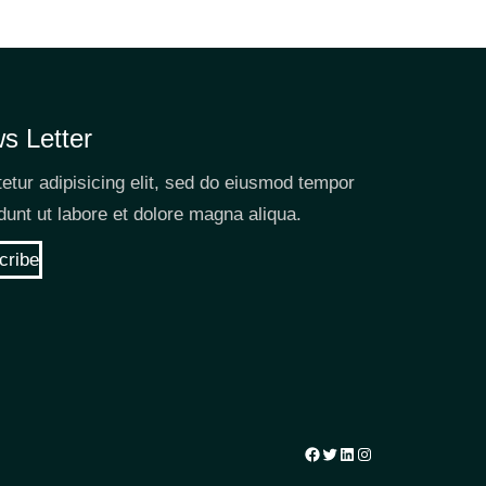
s Letter
etur adipisicing elit, sed do eiusmod tempor
idunt ut labore et dolore magna aliqua.
cribe
Facebook
Twitter
LinkedIn
Instagram