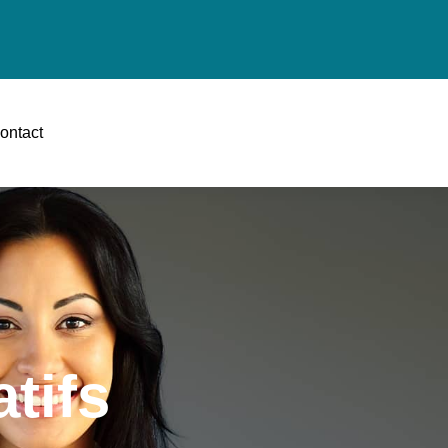
ontact
tifs