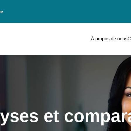
be
À propos de nous
C
yses et compara