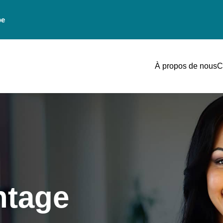
be
À propos de nous
C
ntage