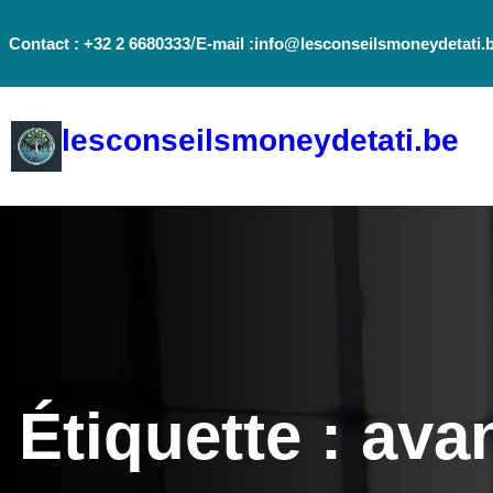
Aller
/
Contact : +32 2 6680333
E-mail :info@lesconseilsmoneydetati.
au
contenu
lesconseilsmoneydetati.be
Étiquette :
ava