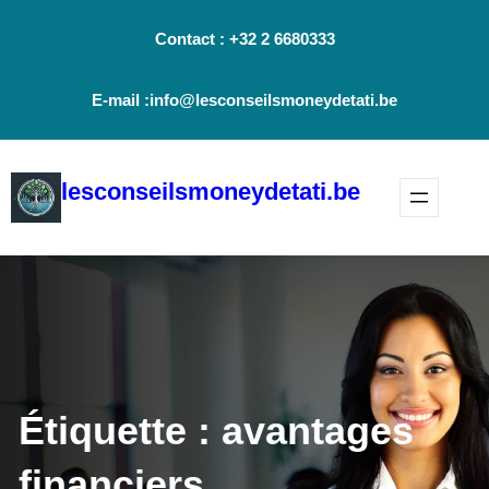
Aller
Contact : +32 2 6680333
au
contenu
E-mail :info@lesconseilsmoneydetati.be
lesconseilsmoneydetati.be
Étiquette :
avantages
financiers