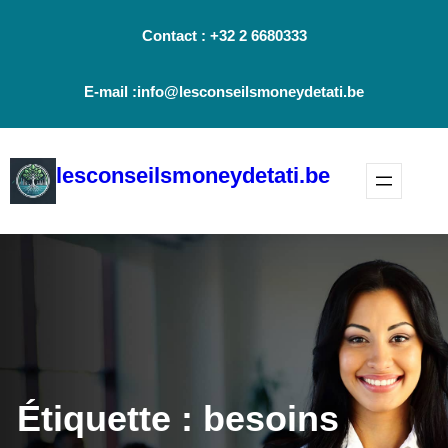
Aller
Contact : +32 2 6680333
au
contenu
E-mail :info@lesconseilsmoneydetati.be
lesconseilsmoneydetati.be
Étiquette :
besoins