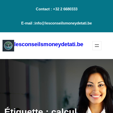
Aller
Contact : +32 2 6680333
au
contenu
E-mail :info@lesconseilsmoneydetati.be
lesconseilsmoneydetati.be
Étiquette :
calcul