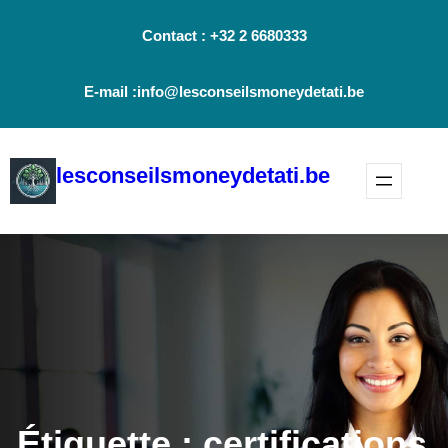
Aller
Contact : +32 2 6680333
au
contenu
E-mail :info@lesconseilsmoneydetati.be
lesconseilsmoneydetati.be
Étiquette :
certifications