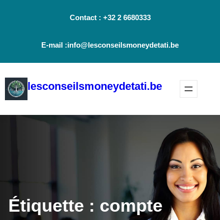
Aller
Contact : +32 2 6680333
au
contenu
E-mail :info@lesconseilsmoneydetati.be
lesconseilsmoneydetati.be
Étiquette :
compte