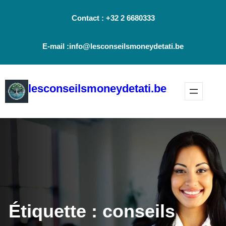
Aller
Contact : +32 2 6680333
au
contenu
E-mail :info@lesconseilsmoneydetati.be
lesconseilsmoneydetati.be
Étiquette :
conseils