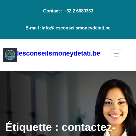
Aller
Contact : +32 2 6680333
au
contenu
E-mail :info@lesconseilsmoneydetati.be
lesconseilsmoneydetati.be
Étiquette :
contactez-