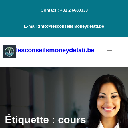
Aller
Contact : +32 2 6680333
au
contenu
E-mail :info@lesconseilsmoneydetati.be
lesconseilsmoneydetati.be
Étiquette :
cours