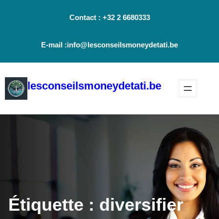
Aller
Contact : +32 2 6680333
au
contenu
E-mail :info@lesconseilsmoneydetati.be
lesconseilsmoneydetati.be
Étiquette :
diversifier