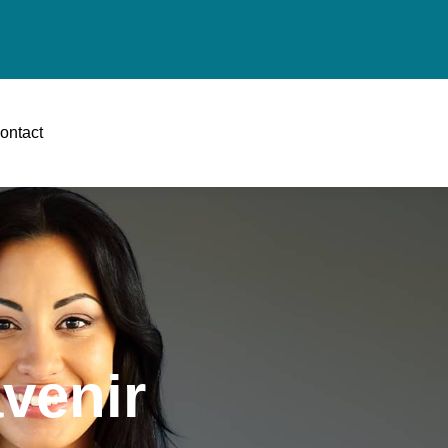
ontact
venir