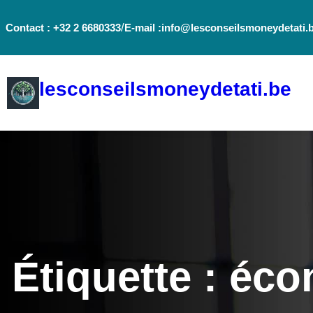
Aller
/
Contact : +32 2 6680333
E-mail :info@lesconseilsmoneydetati.
au
contenu
lesconseilsmoneydetati.be
Étiquette :
écon