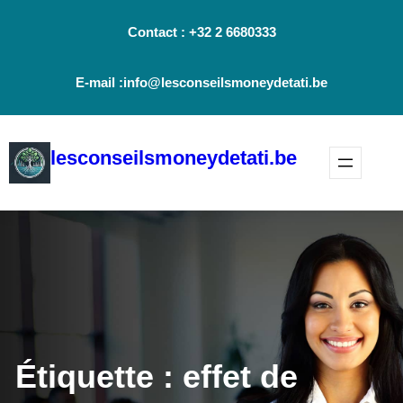
Aller
Contact : +32 2 6680333
au
contenu
E-mail :info@lesconseilsmoneydetati.be
lesconseilsmoneydetati.be
Étiquette :
effet de