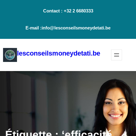
Aller
Contact : +32 2 6680333
au
contenu
E-mail :info@lesconseilsmoneydetati.be
lesconseilsmoneydetati.be
Étiquette :
‘efficacité