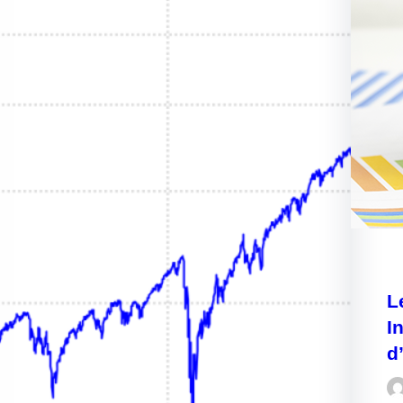
L
I
d