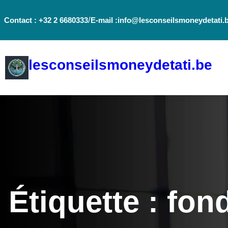
Aller
/
Contact : +32 2 6680333
E-mail :info@lesconseilsmoneydetati.
au
contenu
lesconseilsmoneydetati.be
Étiquette :
fond