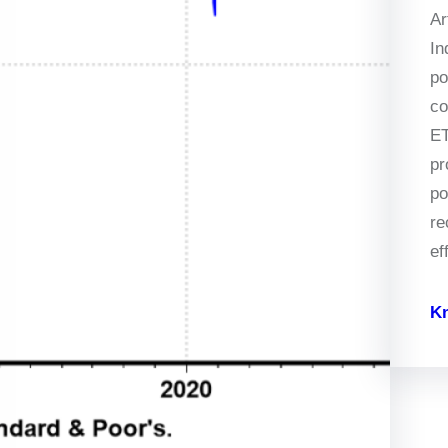
Ar
In
po
co
ET
pr
po
re
ef
K