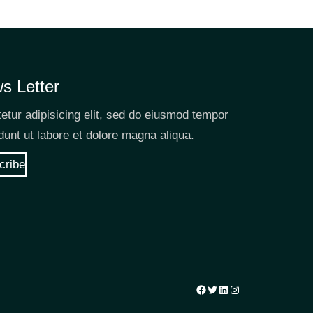
s Letter
etur adipisicing elit, sed do eiusmod tempor
idunt ut labore et dolore magna aliqua.
cribe
Facebook
Twitter
LinkedIn
Instagram