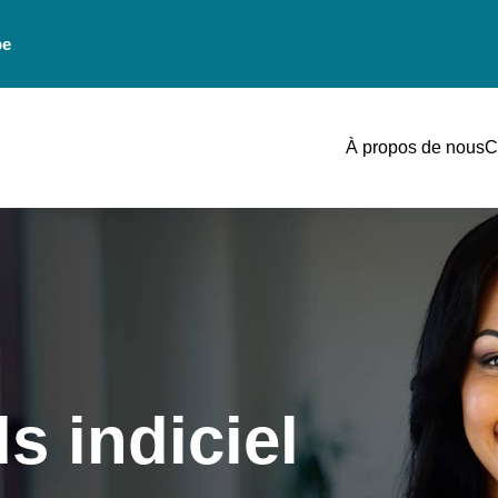
be
À propos de nous
C
s indiciel