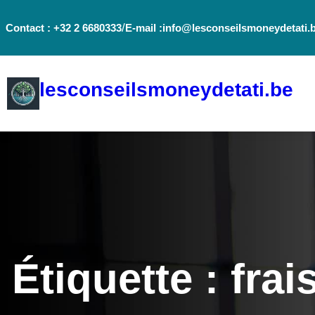
Aller
/
Contact : +32 2 6680333
E-mail :info@lesconseilsmoneydetati.
au
contenu
lesconseilsmoneydetati.be
Étiquette :
frai