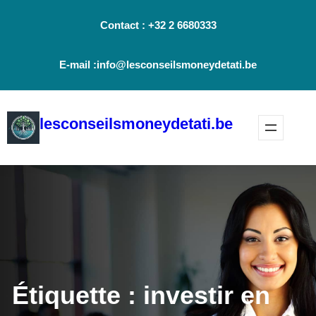
Aller
Contact : +32 2 6680333
au
contenu
E-mail :info@lesconseilsmoneydetati.be
lesconseilsmoneydetati.be
Étiquette :
investir en