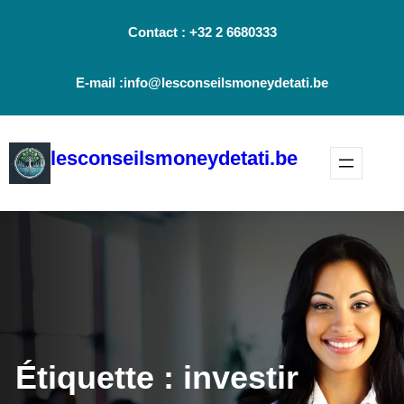
Aller
Contact : +32 2 6680333
au
contenu
E-mail :info@lesconseilsmoneydetati.be
lesconseilsmoneydetati.be
Étiquette :
investir