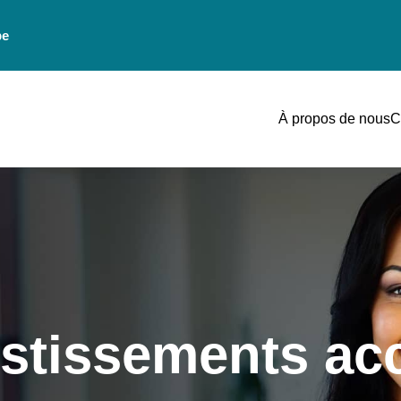
be
À propos de nous
C
estissements ac