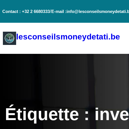
Aller
/
Contact : +32 2 6680333
E-mail :info@lesconseilsmoneydetati.
au
contenu
lesconseilsmoneydetati.be
Étiquette :
inv