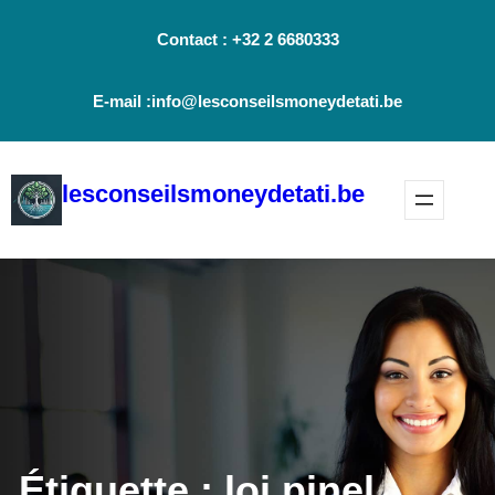
Aller
Contact : +32 2 6680333
au
contenu
E-mail :info@lesconseilsmoneydetati.be
lesconseilsmoneydetati.be
Étiquette :
loi pinel