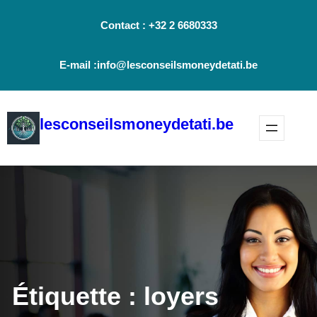
Aller
Contact : +32 2 6680333
au
contenu
E-mail :info@lesconseilsmoneydetati.be
lesconseilsmoneydetati.be
Étiquette :
loyers