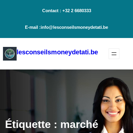
Aller
Contact : +32 2 6680333
au
contenu
E-mail :info@lesconseilsmoneydetati.be
lesconseilsmoneydetati.be
Étiquette :
marché