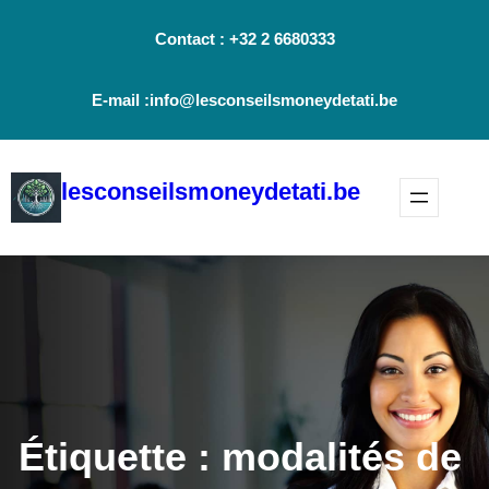
Aller
Contact : +32 2 6680333
au
contenu
E-mail :info@lesconseilsmoneydetati.be
lesconseilsmoneydetati.be
Étiquette :
modalités de