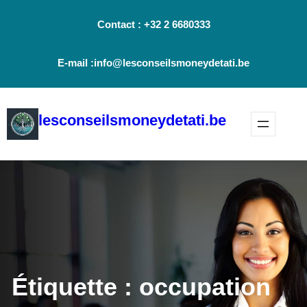
Aller
Contact : +32 2 6680333
au
contenu
E-mail :info@lesconseilsmoneydetati.be
lesconseilsmoneydetati.be
Étiquette :
occupation