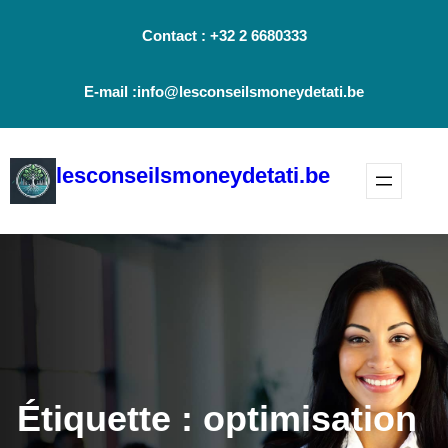
Aller
Contact : +32 2 6680333
au
contenu
E-mail :info@lesconseilsmoneydetati.be
lesconseilsmoneydetati.be
Étiquette :
optimisation