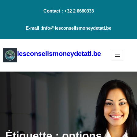
Aller
Contact : +32 2 6680333
au
contenu
E-mail :info@lesconseilsmoneydetati.be
lesconseilsmoneydetati.be
Étiquette :
options