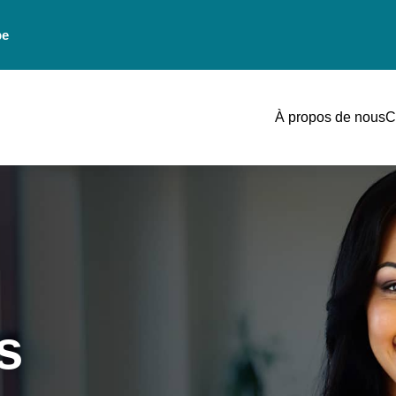
be
À propos de nous
C
s