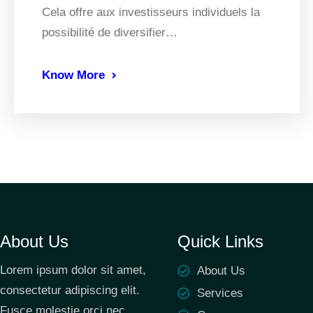
Cela offre aux investisseurs individuels la
possibilité de diversifier…
Know More
About Us
Quick Links
Lorem ipsum dolor sit amet,
About Us
consectetur adipiscing elit.
Services
Fusce molestie orci nec