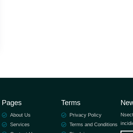
Pages
Terms
New
Nsect
About Us
Privacy Policy
incid
Services
Terms and Conditions