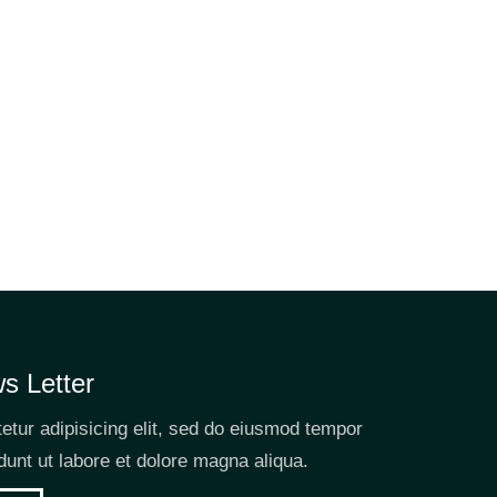
s Letter
etur adipisicing elit, sed do eiusmod tempor
idunt ut labore et dolore magna aliqua.