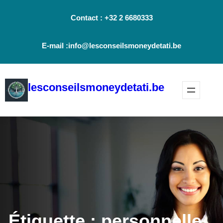
Aller
Contact : +32 2 6680333
au
contenu
E-mail :info@lesconseilsmoneydetati.be
lesconseilsmoneydetati.be
Étiquette :
personnelle