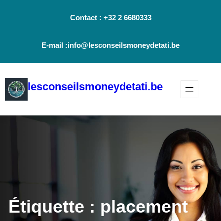
Aller
Contact : +32 2 6680333
au
contenu
E-mail :info@lesconseilsmoneydetati.be
lesconseilsmoneydetati.be
Étiquette :
placement