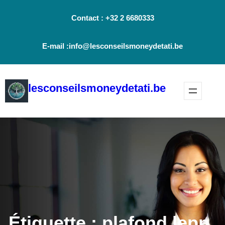
Aller
Contact : +32 2 6680333
au
contenu
E-mail :info@lesconseilsmoneydetati.be
lesconseilsmoneydetati.be
Étiquette :
plafond lepp