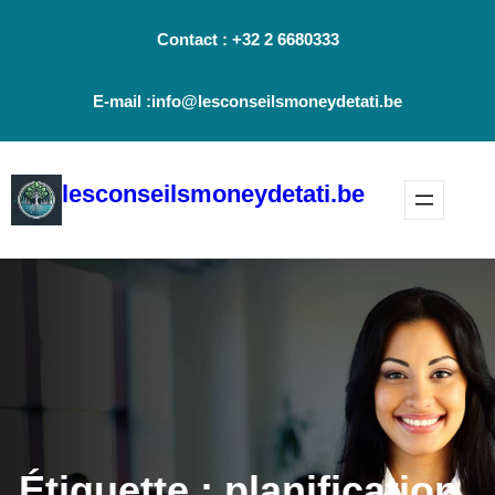
Aller
Contact : +32 2 6680333
au
contenu
E-mail :info@lesconseilsmoneydetati.be
lesconseilsmoneydetati.be
Étiquette :
planification