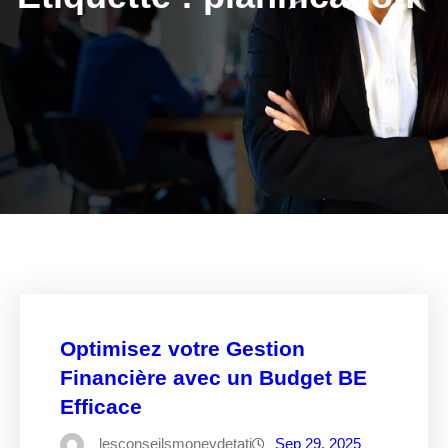
Optimisez votre Gestion
Financière avec un Budget BE
Efficace
lesconseilsmoneydetati
Sep 29, 2025