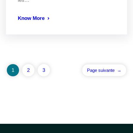
les…
Know More
1
2
3
Page suivante
→