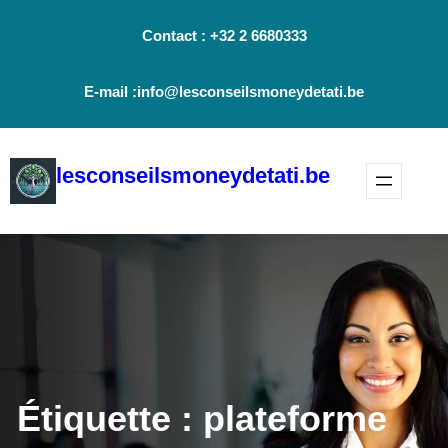
Aller
Contact : +32 2 6680333
au
contenu
E-mail :info@lesconseilsmoneydetati.be
lesconseilsmoneydetati.be
Étiquette :
plateforme