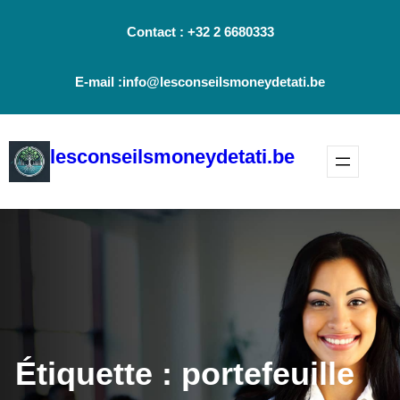
Aller
Contact : +32 2 6680333
au
contenu
E-mail :info@lesconseilsmoneydetati.be
lesconseilsmoneydetati.be
Étiquette :
portefeuille