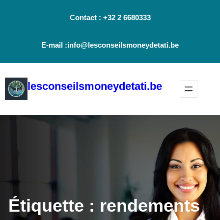
Aller
Contact : +32 2 6680333
au
contenu
E-mail :info@lesconseilsmoneydetati.be
lesconseilsmoneydetati.be
Étiquette :
rendements