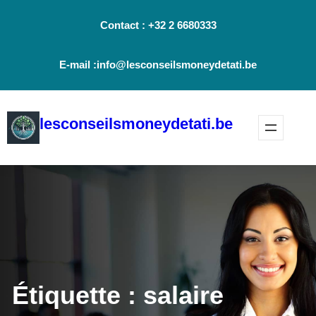
Aller
Contact : +32 2 6680333
au
contenu
E-mail :info@lesconseilsmoneydetati.be
lesconseilsmoneydetati.be
Étiquette :
salaire