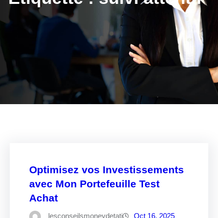
Optimisez vos Investissements
avec Mon Portefeuille Test
Achat
lesconseilsmoneydetati
Oct 16, 2025