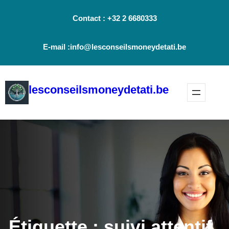
Aller
Contact : +32 2 6680333
au
contenu
E-mail :info@lesconseilsmoneydetati.be
lesconseilsmoneydetati.be
Étiquette :
suivi attentif