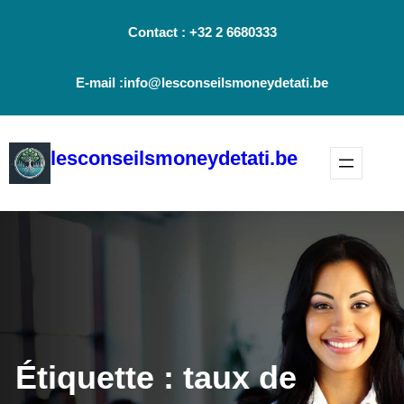
Aller
Contact : +32 2 6680333
au
contenu
E-mail :info@lesconseilsmoneydetati.be
lesconseilsmoneydetati.be
Étiquette :
taux de