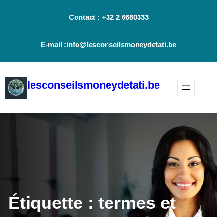
Aller
Contact : +32 2 6680333
au
contenu
E-mail :info@lesconseilsmoneydetati.be
lesconseilsmoneydetati.be
Étiquette :
termes et