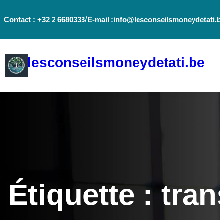
Aller
/
Contact : +32 2 6680333
E-mail :info@lesconseilsmoneydetati.
au
contenu
lesconseilsmoneydetati.be
Étiquette :
tra