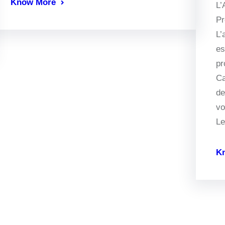
Know More
L’
Pr
L’
es
pr
Ca
de
vo
L
K