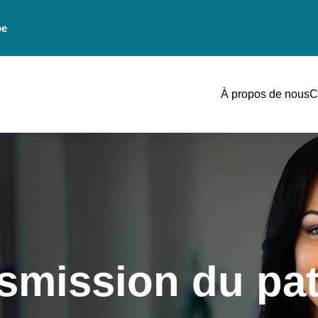
be
À propos de nous
C
nsmission du pa