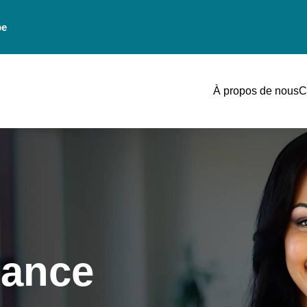
be
À propos de nous
C
lance