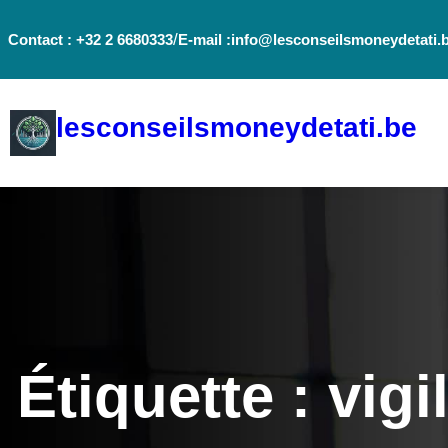
Aller
/
Contact : +32 2 6680333
E-mail :info@lesconseilsmoneydetati.
au
contenu
lesconseilsmoneydetati.be
Étiquette :
vigi