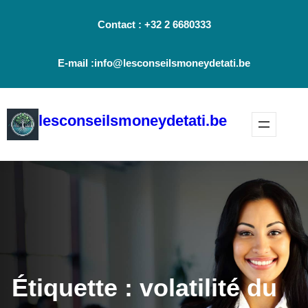
Aller
Contact : +32 2 6680333
au
contenu
E-mail :info@lesconseilsmoneydetati.be
lesconseilsmoneydetati.be
Étiquette :
volatilité du