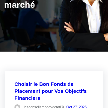
marché
Choisir le Bon Fonds de
Placement pour Vos Objectifs
Financiers
lesconseilsmoneydetati
Oct 27, 2025