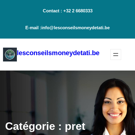
Aller
Contact : +32 2 6680333
au
contenu
E-mail :info@lesconseilsmoneydetati.be
lesconseilsmoneydetati.be
Catégorie :
pret