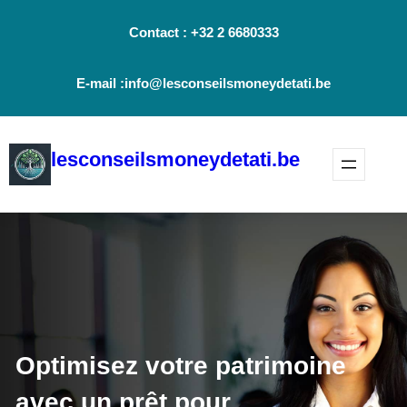
Aller
Contact : +32 2 6680333
au
contenu
E-mail :info@lesconseilsmoneydetati.be
lesconseilsmoneydetati.be
Optimisez votre patrimoine
avec un prêt pour