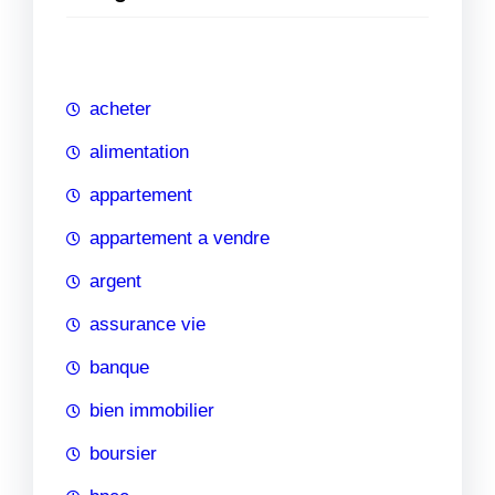
e
r
c
h
acheter
e
alimentation
appartement
appartement a vendre
argent
assurance vie
banque
bien immobilier
boursier