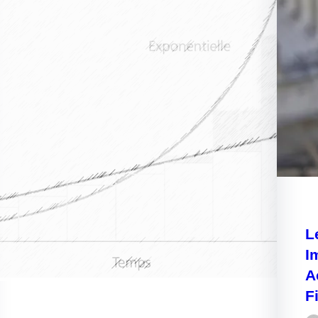
L
I
A
F