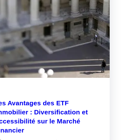
es Avantages des ETF
mmobilier : Diversification et
ccessibilité sur le Marché
inancier