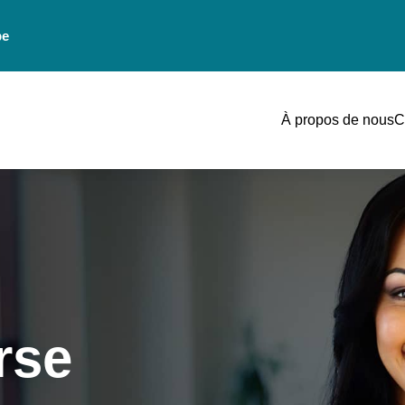
be
À propos de nous
C
rse