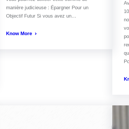
Av
manière judicieuse : Épargner Pour un
10
Objectif Futur Si vous avez un…
no
vo
Know More
po
re
qu
P
K