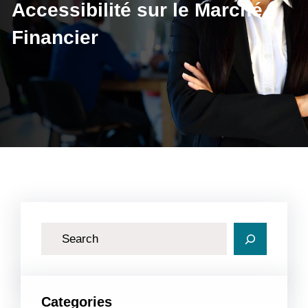
Accessibilité sur le Marché
Financier
R
e
c
h
Categories