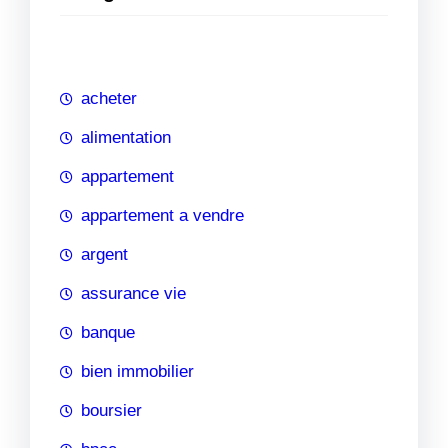
e
r
c
h
acheter
e
alimentation
appartement
appartement a vendre
argent
assurance vie
banque
bien immobilier
boursier